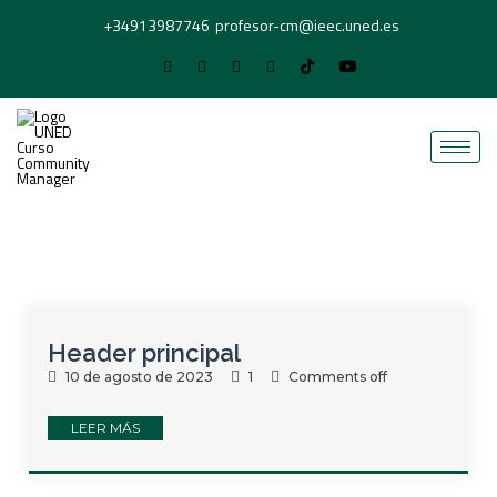
+34913987746
profesor-cm@ieec.uned.es
Header principal
10 de agosto de 2023
1
Comments off
LEER MÁS