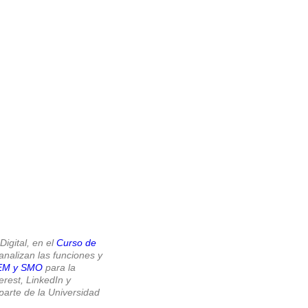
o el
Curso de Experto Profesional en Community
l Media
UNED desde donde tú quieras, tú te pones
igital, en el
Curso de
alizan las funciones y
EM y SMO
para la
rest, LinkedIn y
parte de la Universidad