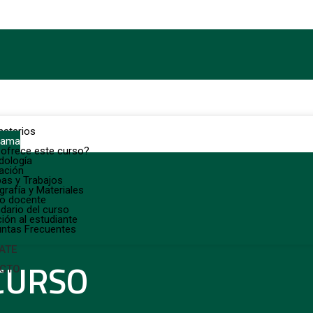
natarios
rama
ofrece este curso?
dología
ación
as y Trabajos
ografía y Materiales
po docente
dario del curso
ión al estudiante
ntas Frecuentes
ATE
CURSO
CTO