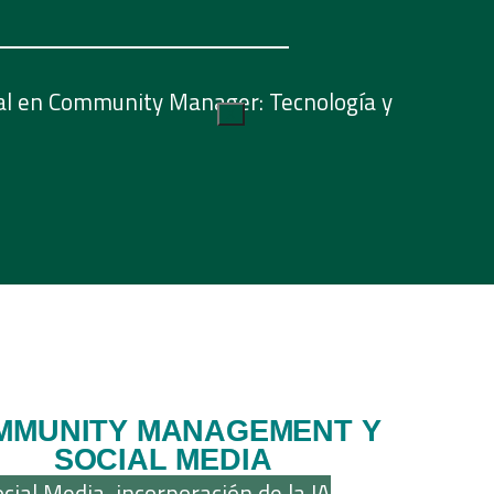
nal en Community Manager: Tecnología y
X
MMUNITY MANAGEMENT Y
SOCIAL MEDIA
ial Media, incorporación de la IA