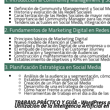
Definición de Community Management y Social M
Historia y evolución de las Redes Sociales
Caracterización de las Redes Sociales de mayor rel
Importancia del Community Manager para las marc
Tendencias actuales en Social Media, integración de
2. Fundamentos de Marketing Digital en Redes 
Principios básicos de Marketing Digital
Nuevo modelo de Atención al Cliente
Identidad y Reputación Digital de una empresa u o
El embudo de conversión y el Customer Journey
Identificación y Segmentación de Audiencias
Construcción y mantenimiento de una comunidad e
Establecimiento de objetivos y KPIs en Social Med
3. Planificación Estratégica en Social Media
Análisis de la audiencia y segmentación, cómo 
Establecimiento de objetivos SMART
Creación de un Plan de Social Media
Desarrollo de una estrategia de contenido
Cómo hacer frente a una crisis online
Herramientas de trabajo en el día a día de la
TRABAJO PRÁCTICO Y GUÍA - WordPress p
Utilización de la Inteligencia Artificial e