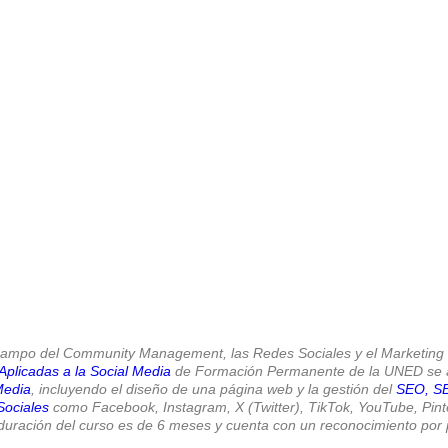
Gracias a la UNED sigue tu
Curso de redes sociales 
Manager: Tecnología y Práctica aplicadas a la Socia
tus propios límites.
MATRICÚLATE AQUÍ
l campo del Community Management, las Redes Sociales y el Marketing D
plicadas a la Social Media
de Formación Permanente de la UNED se an
Media
, incluyendo el diseño de una página web y la gestión del
SEO, S
ociales
como Facebook, Instagram, X (Twitter), TikTok, YouTube, Pinte
 duración del curso es de 6 meses y cuenta con un reconocimiento por 