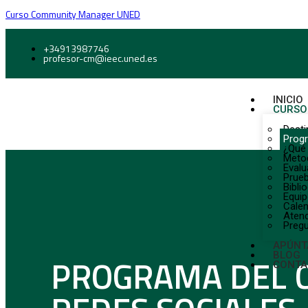
Curso Community Manager UNED
+34913987746
profesor-cm@ieec.uned.es
INICIO
CURSO
Desti
Prog
¿Qué 
Meto
Evalu
Prueb
Bibli
Equi
Calen
Atenc
Pregu
APÚNT
BLOG
PROGRAMA DEL 
CONTA