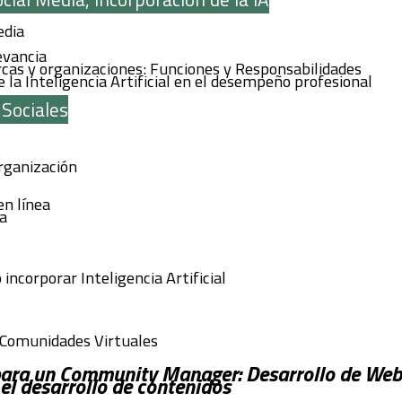
edia
evancia
as y organizaciones: Funciones y Responsabilidades
 la Inteligencia Artificial en el desempeño profesional
Sociales
rganización
n línea
ia
incorporar Inteligencia Artificial
s Comunidades Virtuales
ara un Community Manager: Desarrollo de Webs
n el desarrollo de contenidos